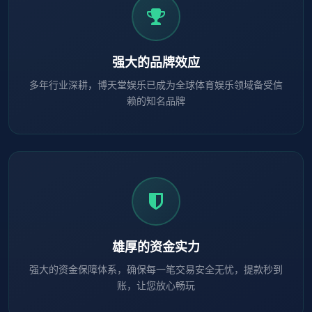
强大的品牌效应
多年行业深耕，博天堂娱乐已成为全球体育娱乐领域备受信
赖的知名品牌
雄厚的资金实力
强大的资金保障体系，确保每一笔交易安全无忧，提款秒到
账，让您放心畅玩