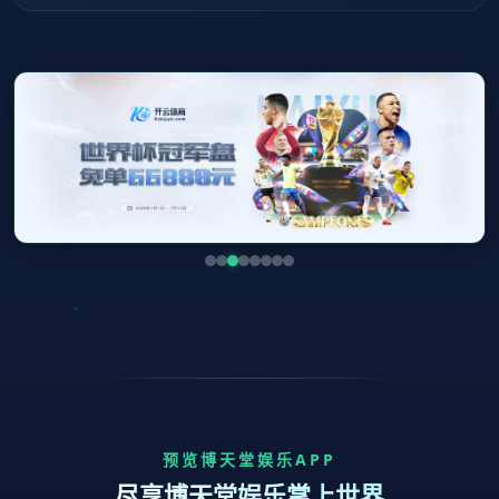
预览博天堂娱乐APP
尽享博天堂娱乐掌上世界