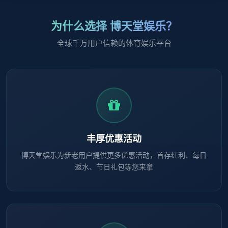
为什么选择 博天堂娱乐？
全球千万用户信赖的体育娱乐平台
丰厚优惠活动
博天堂娱乐为新老用户提供更多优惠活动，首存红利、每日
返水、节日礼包等您来拿