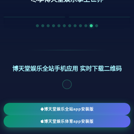
博天堂娱乐全站手机应用 实时下载二维码
博天堂娱乐全站app安装版
博天堂娱乐体育app安装版